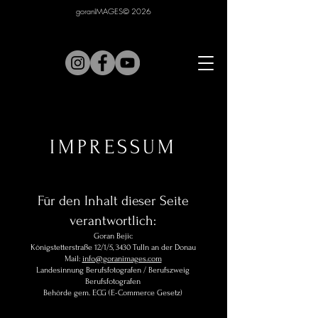
goranIMAGES© 2026
IMPRESSUM
Für den Inhalt dieser Seite
verantwortlich:
Goran Bejic
Königstetterstraße 12/1/5, 3430 Tulln an der Donau
Mail:
info@goranimages.com
Landesinnung Berufsfotografen / Berufszweig
Berufsfotografen
Behörde gem. ECG (E-Commerce Gesetz)