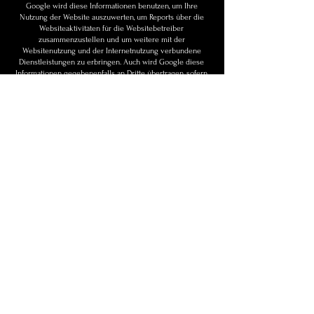
Google wird diese Informationen benutzen, um Ihre
Nutzung der Website auszuwerten, um Reports über die
Websiteaktivitäten für die Websitebetreiber
zusammenzustellen und um weitere mit der
Websitenutzung und der Internetnutzung verbundene
Dienstleistungen zu erbringen. Auch wird Google diese
Informationen gegebenenfalls an Dritte übertragen, sofern
dies gesetzlich vorgeschrieben oder soweit Dritte diese
Daten im Auftrag von Google verarbeiten.
Drittanbieter, einschließlich Google, schalten Anzeigen auf
Websites im Internet. Drittanbieter, einschließlich Google,
verwenden gespeicherte Cookies zum Schalten von
Anzeigen auf Grundlage vorheriger Besuche eines
Nutzers auf dieser Website.
Google wird in keinem Fall Ihre IP-Adresse mit anderen
Daten der Google in Verbindung bringen. Der
Datenerhebung und -speicherung kann jederzeit mit
Wirkung für die Zukunft widersprochen werden. Sie
können die Verwendung von Cookies durch Google durch
eine entsprechende Einstellung Ihrer Browser Software
deaktivieren, indem sie die Seite
www.google.de/privacy/ads aufrufen und den „opt-out“
Button betätigen. Alternativ können Sie die Verwendung
von Cookies durch Drittanbieter deaktivieren, indem sie
die Deaktivierungsseite der Netzwerkwerbeinitiative unter
www.networkadvertising.org/managing/opt_out.asp